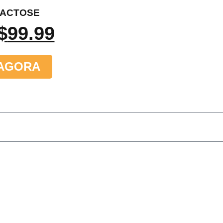
LACTOSE
$
99.99
AGORA